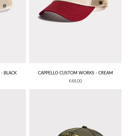
- BLACK
CAPPELLO CUSTOM WORKS - CREAM
to
Prezzo scontato
€48,00