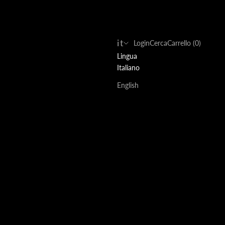
it
Login
Cerca
Carrello
Login
Cerca
Carrello (
0
)
Lingua
Italiano
English