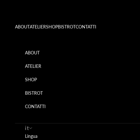
Vai al contenuto
ABOUT
ATELIER
SHOP
BISTROT
CONTATTI
ABOUT
ATELIER
SHOP
BISTROT
CONTATTI
it
Lingua