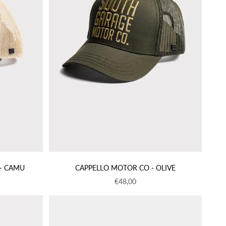
- CAMU
CAPPELLO MOTOR CO - OLIVE
to
Prezzo scontato
€48,00