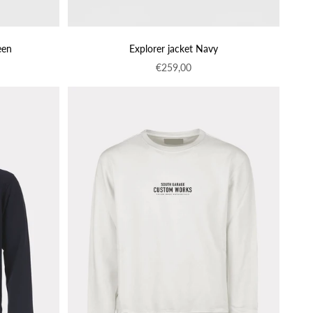
een
Explorer jacket Navy
o
Prezzo scontato
€259,00