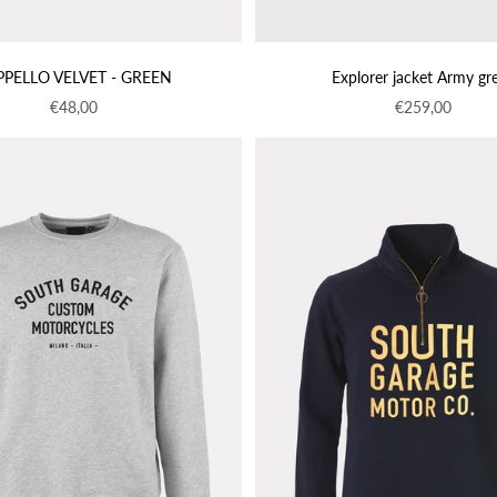
PPELLO VELVET - GREEN
Explorer jacket Army gr
Prezzo scontato
Prezzo scontat
€48,00
€259,00