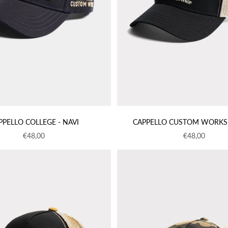
PPELLO COLLEGE - NAVI
CAPPELLO CUSTOM WORKS 
Prezzo scontato
Prezzo sconta
€48,00
€48,00